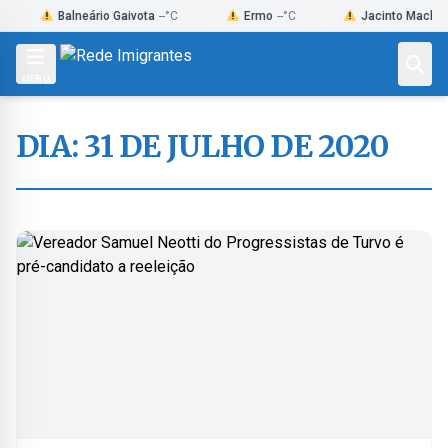
Skip
Balneário Gaivota
--°C
Ermo
--°C
Jacinto Machado
--°C
to
content
MENU
DIA:
31 DE JULHO DE 2020