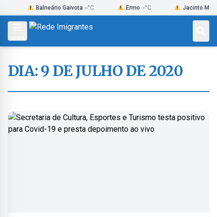
Skip
Balneário Gaivota
--°C
Ermo
--°C
Jacinto Machado
-
to
content
MENU
DIA:
9 DE JULHO DE 2020