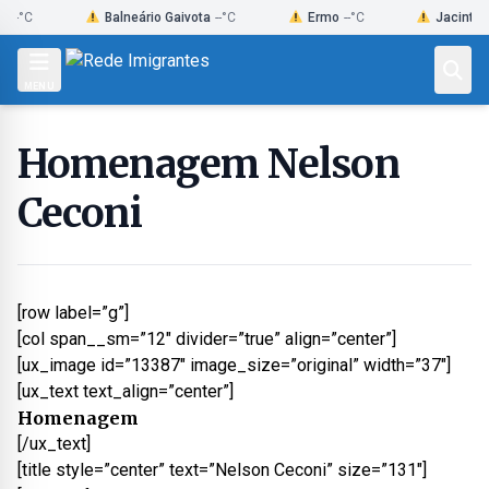
Skip
Balneário Gaivota
--°C
Ermo
--°C
Jacinto Machad
to
content
MENU
Homenagem Nelson
Ceconi
[row label=”g”]
[col span__sm=”12″ divider=”true” align=”center”]
[ux_image id=”13387″ image_size=”original” width=”37″]
[ux_text text_align=”center”]
Homenagem
[/ux_text]
[title style=”center” text=”Nelson Ceconi” size=”131″]