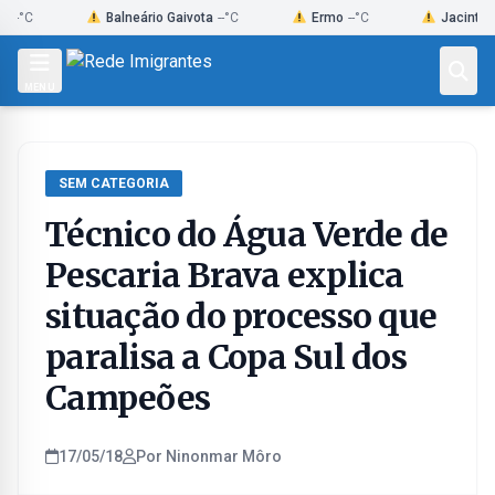
Skip
Balneário Gaivota
--°C
Ermo
--°C
Jacinto Macha
to
content
MENU
SEM CATEGORIA
Técnico do Água Verde de
Pescaria Brava explica
situação do processo que
paralisa a Copa Sul dos
Campeões
17/05/18
Por Ninonmar Môro