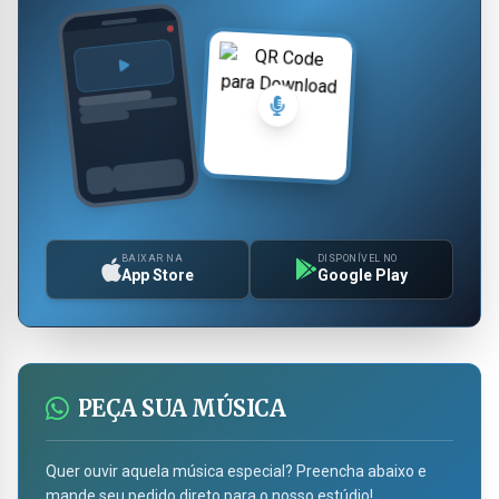
BAIXAR NA
DISPONÍVEL NO
App Store
Google Play
PEÇA SUA MÚSICA
Quer ouvir aquela música especial? Preencha abaixo e
mande seu pedido direto para o nosso estúdio!