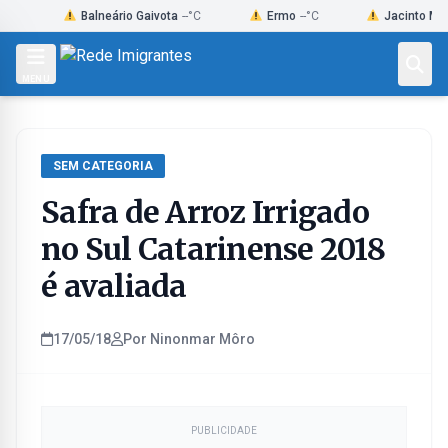
Skip
Balneário Gaivota
--°C
Ermo
--°C
Jacinto Machado
to
content
MENU
SEM CATEGORIA
Safra de Arroz Irrigado
no Sul Catarinense 2018
é avaliada
17/05/18
Por Ninonmar Môro
PUBLICIDADE