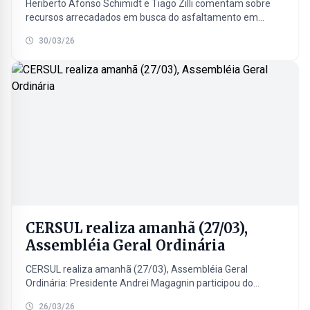
Heriberto Afonso Schimidt e Tiago Zilli comentam sobre
recursos arrecadados em busca do asfaltamento em
Morro do Serrano. Ouça a entrevista concedida com
30/03/26
exclusividade, nesta...
CERSUL realiza amanhã (27/03),
Assembléia Geral Ordinária
CERSUL realiza amanhã (27/03), Assembléia Geral
Ordinária: Presidente Andrei Magagnin participou do
Programa Café com Notícias desta quinta-feira (26/03) e
26/03/26