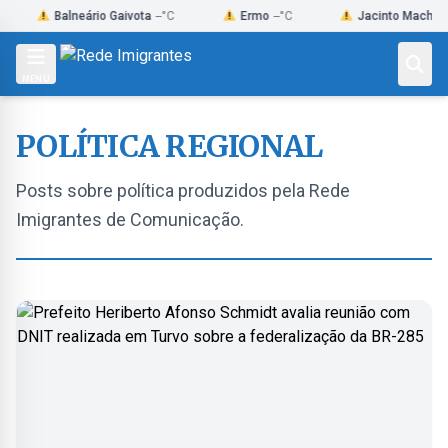
Skip
Balneário Gaivota
--°C
Ermo
--°C
Jacinto Machado
--°C
to
content
MENU
POLÍTICA REGIONAL
Posts sobre política produzidos pela Rede
Imigrantes de Comunicação.