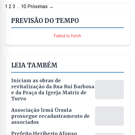
Paginação
1
2
3
…
10
Próximas →
de
PREVISÃO DO TEMPO
posts
Failed to fetch
LEIA TAMBÉM
Iniciam as obras de
revitalização da Rua Rui Barbosa
e da Praça da Igreja Matriz de
Turvo
Associação Irmã Úrsula
prossegue recadastramento de
associados
Prefeito Heriberto Afonso