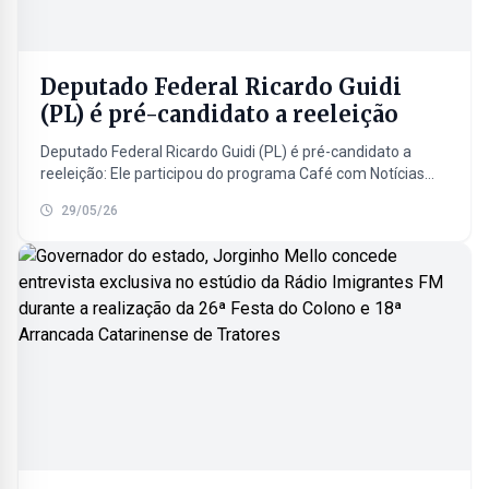
Deputado Federal Ricardo Guidi
(PL) é pré-candidato a reeleição
Deputado Federal Ricardo Guidi (PL) é pré-candidato a
reeleição: Ele participou do programa Café com Notícias
desta sexta-feira (29/05/26). Ouça e assista a entrevista
29/05/26
completa...