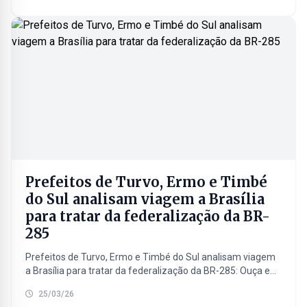
trouxe todos os detalhes do...
Prefeitos de Turvo, Ermo e Timbé
do Sul analisam viagem a Brasília
para tratar da federalização da BR-
285
Prefeitos de Turvo, Ermo e Timbé do Sul analisam viagem
a Brasília para tratar da federalização da BR-285: Ouça e
assista a entrevista concedida com...
25/03/26