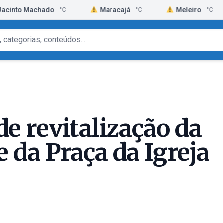
achado
Maracajá
Meleiro
Mo
--°C
--°C
--°C
de revitalização da
 da Praça da Igreja