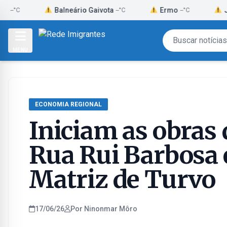
Skip
Balneário Gaivota
Ermo
Jacinto M
--°C
--°C
to
content
MENU
ECONOMIA REGIONAL
Iniciam as obras 
Rua Rui Barbosa e
Matriz de Turvo
17/06/26
Por Ninonmar Môro