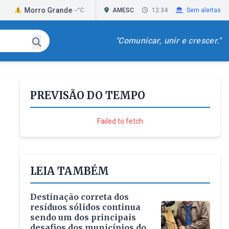
rro Grande
Passo de Torres
Praia Grand
--°C
AMESC
--°C
12:34
Sem alertas
"Comunicar, unir e crescer."
PREVISÃO DO TEMPO
Failed to fetch
LEIA TAMBÉM
Destinação correta dos
resíduos sólidos continua
sendo um dos principais
desafios dos municípios do