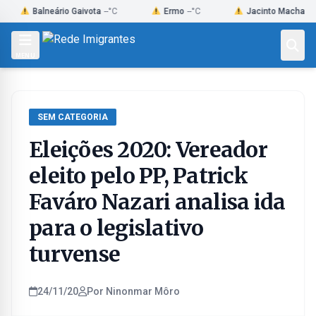
Skip
Balneário Gaivota
--°C
Ermo
--°C
Jacinto Machado
--°C
to
content
MENU
SEM CATEGORIA
Eleições 2020: Vereador
eleito pelo PP, Patrick
Faváro Nazari analisa ida
para o legislativo
turvense
24/11/20
Por Ninonmar Môro