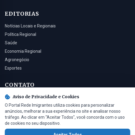
EDITORIAS
Notícias Locais e Regionais
Política Regional
Saúde
Economia Regional
Agronegócio
Esportes
CONTATO
Aviso de Privacidade e Cookies
Turvo - SC, 88930-000
O Portal Rede Imigrantes utiliza cookies para personalizar
(48) 3525-0321
anúncios, melhorar a sua experiência no site e analisar nosso
contato@radioimigrantes.com.br
tráfego. Ao clicar em "Aceitar Todos", você concorda com o uso
de cookies no seu dispositivo.
Aceitar Todos