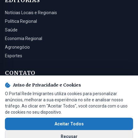
EDITORIAS
Notícias Locais e Regionais
Política Regional
Saúde
Economia Regional
Agronegócio
Esportes
CONTATO
Aviso de Privacidade e Cookies
Turvo - SC, 88930-000
O Portal Rede Imigrantes utiliza cookies para personalizar
(48) 3525-0321
anúncios, melhorar a sua experiência no site e analisar nosso
contato@radioimigrantes.com.br
tráfego. Ao clicar em "Aceitar Todos", você concorda com o uso
de cookies no seu dispositivo.
Aceitar Todos
© 2026 Rádio Imigrantes de Turvo LTDA. Todos os direitos reservados.
Recusar