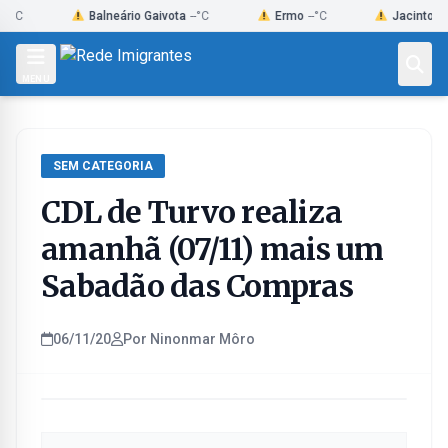
Skip
Balneário Gaivota
--°C
Ermo
--°C
Jacinto Macha
to
content
MENU
SEM CATEGORIA
CDL de Turvo realiza
amanhã (07/11) mais um
Sabadão das Compras
06/11/20
Por Ninonmar Môro