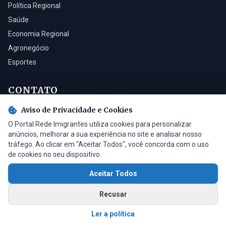
Política Regional
Saúde
Economia Regional
Agronegócio
Esportes
CONTATO
Aviso de Privacidade e Cookies
Turvo - SC, 88930-000
O Portal Rede Imigrantes utiliza cookies para personalizar
(48) 3525-0321
anúncios, melhorar a sua experiência no site e analisar nosso
contato@radioimigrantes.com.br
tráfego. Ao clicar em "Aceitar Todos", você concorda com o uso
de cookies no seu dispositivo.
Aceitar Todos
© 2026 Rádio Imigrantes de Turvo LTDA. Todos os direitos reservados.
Recusar
Feito com
por
Saimon Bardini
v1.4.2
Ler a política