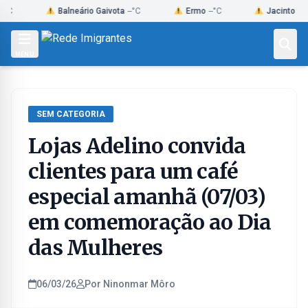
Skip
Balneário Gaivota
--°C
Ermo
--°C
Jacinto Machad
to
content
MENU
SEM CATEGORIA
Lojas Adelino convida
clientes para um café
especial amanhã (07/03)
em comemoração ao Dia
das Mulheres
06/03/26
Por Ninonmar Môro