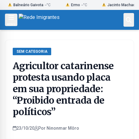
Skip
Balneário Gaivota
--°C
Ermo
--°C
Jacinto Machado
--°C
to
content
MENU
SEM CATEGORIA
Agricultor catarinense
protesta usando placa
em sua propriedade:
“Proibido entrada de
políticos”
23/10/20
Por Ninonmar Môro