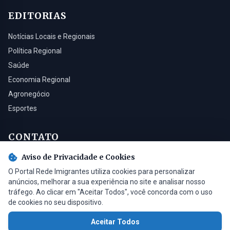
EDITORIAS
Notícias Locais e Regionais
Política Regional
Saúde
Economia Regional
Agronegócio
Esportes
CONTATO
Aviso de Privacidade e Cookies
Turvo - SC, 88930-000
O Portal Rede Imigrantes utiliza cookies para personalizar
(48) 3525-0321
anúncios, melhorar a sua experiência no site e analisar nosso
contato@radioimigrantes.com.br
tráfego. Ao clicar em "Aceitar Todos", você concorda com o uso
de cookies no seu dispositivo.
Aceitar Todos
© 2026 Rádio Imigrantes de Turvo LTDA. Todos os direitos reservados.