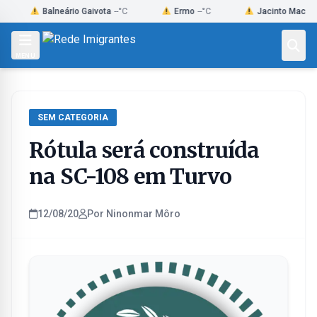
Skip
Balneário Gaivota
--°C
Ermo
--°C
Jacinto Machado
--°C
to
content
MENU
SEM CATEGORIA
Rótula será construída
na SC-108 em Turvo
12/08/20
Por Ninonmar Môro