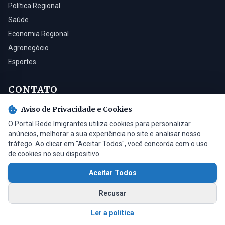
Política Regional
Saúde
Economia Regional
Agronegócio
Esportes
CONTATO
Aviso de Privacidade e Cookies
Turvo - SC, 88930-000
O Portal Rede Imigrantes utiliza cookies para personalizar
(48) 3525-0321
anúncios, melhorar a sua experiência no site e analisar nosso
contato@radioimigrantes.com.br
tráfego. Ao clicar em "Aceitar Todos", você concorda com o uso
de cookies no seu dispositivo.
Aceitar Todos
© 2026 Rádio Imigrantes de Turvo LTDA. Todos os direitos reservados.
Recusar
Feito com
por
Saimon Bardini
v1.4.2
Ler a política