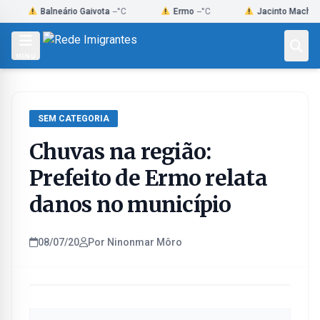
Skip
Balneário Gaivota
--°C
Ermo
--°C
Jacinto Machado
--°C
to
content
MENU
SEM CATEGORIA
Chuvas na região:
Prefeito de Ermo relata
danos no município
08/07/20
Por Ninonmar Môro