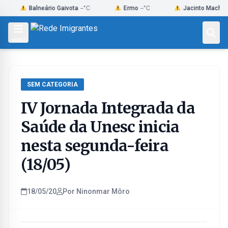
Skip
Balneário Gaivota
--°C
Ermo
--°C
Jacinto Machado
--°C
to
content
MENU
SEM CATEGORIA
IV Jornada Integrada da
Saúde da Unesc inicia
nesta segunda-feira
(18/05)
18/05/20
Por Ninonmar Môro