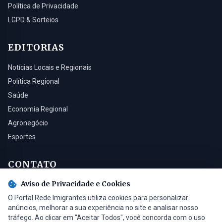
Política de Privacidade
LGPD & Sorteios
EDITORIAS
Notícias Locais e Regionais
Política Regional
Saúde
Economia Regional
Agronegócio
Esportes
CONTATO
Aviso de Privacidade e Cookies
Turvo - SC, 88930-000
O Portal Rede Imigrantes utiliza cookies para personalizar
(48) 3525-0321
anúncios, melhorar a sua experiência no site e analisar nosso
contato@radioimigrantes.com.br
tráfego. Ao clicar em "Aceitar Todos", você concorda com o uso