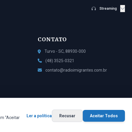
Streaming
CONTATO
Turvo - SC, 88930-000
(48) 3525-0321
contato@radioimigrantes.com.br
Ler a política
Feito com
Recusar
por
Saimon Bardini
Aceitar Todos
v1.4.2
em "Aceitar