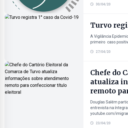
30/04/20
Turvo regi
A Vigilância Epidemi
primeiro caso positiv
27/04/20
Chefe do C
atualiza 
remoto par
Douglas Salém partic
entrevista na ínteg
youtube.com/imigra
23/04/20