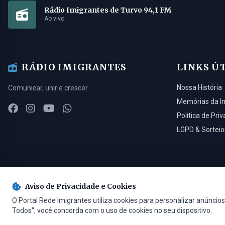
Rádio Imigrantes de Turvo 94,1 FM
Ao vivo
RÁDIO IMIGRANTES
LINKS Ú
Nossa História
Comunicar, unir e crescer
Memórias da I
Política de Pri
LGPD & Sorteio
Aviso de Privacidade e Cookies
© 2026 Rádio Imigrantes de Turvo LTDA. Todos os direitos reservados.
O Portal Rede Imigrantes utiliza cookies para personalizar anúncios,
Todos", você concorda com o uso de cookies no seu dispositivo.