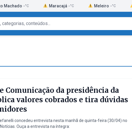
o
Maracajá
Meleiro
Morro G
--°C
--°C
--°C
e Comunicação da presidência da
ica valores cobrados e tira dúvidas
midores
tefanelli concedeu entrevista nesta manhã de quinta-feira (30/04) no
tícias. Ouça a entrevista na íntegra: