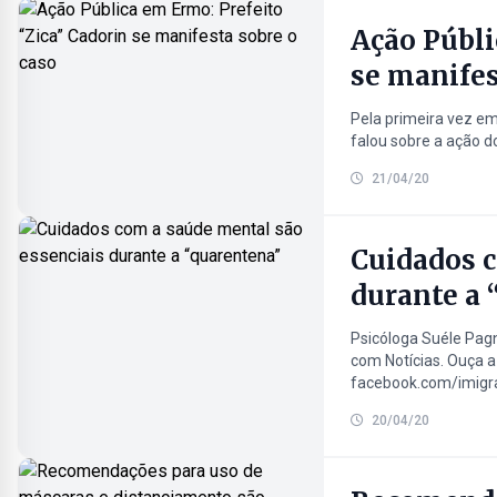
Ação Públi
se manifes
Pela primeira vez em
falou sobre a ação do
21/04/20
Cuidados c
durante a 
Psicóloga Suéle Pag
com Notícias. Ouça 
facebook.com/imigr
20/04/20