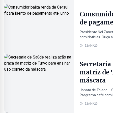
Consumidor
de pagame
Presidente Nei Zanet
com Notícias. Ouça a 
22/04/20
Secretaria
matriz de 
máscara
Jonata de Toledo – S
Programa café com No
22/04/20