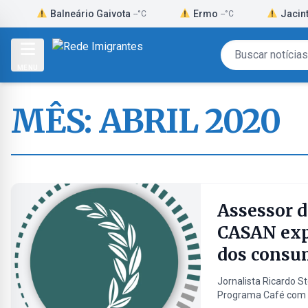
Skip
Balneário Gaivota
Ermo
Jacinto Machad
--°C
--°C
to
content
MENU
MÊS:
ABRIL 2020
Assessor d
CASAN expl
dos consu
Jornalista Ricardo S
Programa Café com No