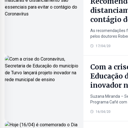
Recomenda
distanciam
contágio d
As recomendações fo
pelos doutores Rober
17/04/20
Com a cris
Educação d
inovador n
Suzana Miranda – Sec
Programa Café com No
16/04/20