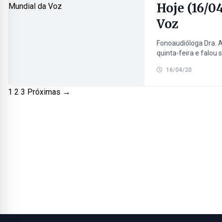
Hoje (16/0
Voz
Fonoaudióloga Dra. 
quinta-feira e falou
16/04/20
Paginação
1
2
3
Próximas →
de
posts