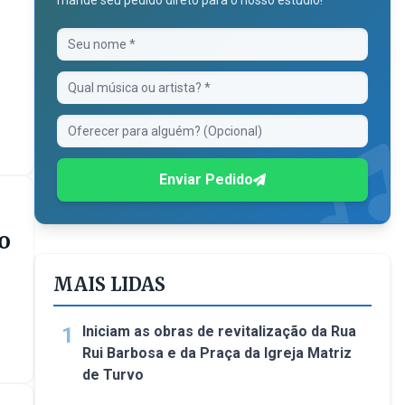
mande seu pedido direto para o nosso estúdio!
Enviar Pedido
o
MAIS LIDAS
1
Iniciam as obras de revitalização da Rua
Rui Barbosa e da Praça da Igreja Matriz
de Turvo