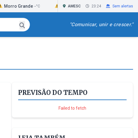
rande
Passo de Torres
Praia Grande
--°C
AMESC
--°C
23:24
Sem alertas
--°C
"Comunicar, unir e crescer."
PREVISÃO DO TEMPO
Failed to fetch