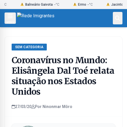
Skip
Balneário Gaivota
--°C
Ermo
--°C
Jacinto Machad
to
content
MENU
SEM CATEGORIA
Coronavírus no Mundo:
Elisângela Dal Toé relata
situação nos Estados
Unidos
27/03/20
Por Ninonmar Môro