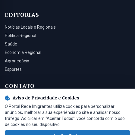
EDITORIAS
Notícias Locais e Regionais
Política Regional
Saúde
Economia Regional
Agronegócio
Esportes
CONTATO
Aviso de Privacidade e Cookies
Turvo - SC, 88930-000
O Portal Rede Imigrantes utiliza cookies para personalizar
(48) 3525-0321
anúncios, melhorar a sua experiência no site e analisar nosso
contato@radioimigrantes.com.br
tráfego. Ao clicar em "Aceitar Todos", você concorda com o uso
de cookies no seu dispositivo.