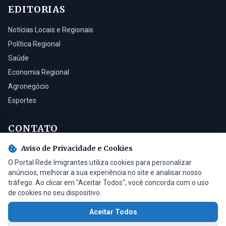
EDITORIAS
Notícias Locais e Regionais
Política Regional
Saúde
Economia Regional
Agronegócio
Esportes
CONTATO
Aviso de Privacidade e Cookies
Turvo - SC, 88930-000
O Portal Rede Imigrantes utiliza cookies para personalizar
(48) 3525-0321
anúncios, melhorar a sua experiência no site e analisar nosso
contato@radioimigrantes.com.br
tráfego. Ao clicar em "Aceitar Todos", você concorda com o uso
de cookies no seu dispositivo.
Aceitar Todos
© 2026 Rádio Imigrantes de Turvo LTDA. Todos os direitos reservados.