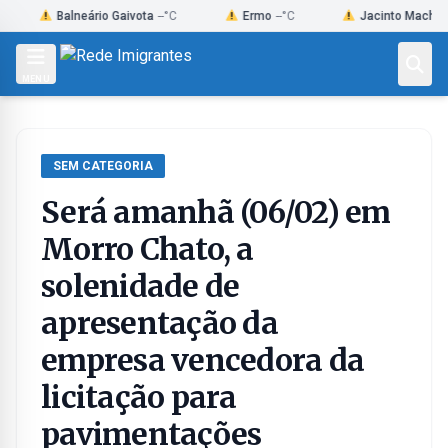
Skip
Balneário Gaivota
--°C
Ermo
--°C
Jacinto Machado
--°C
to
content
MENU
SEM CATEGORIA
Será amanhã (06/02) em
Morro Chato, a
solenidade de
apresentação da
empresa vencedora da
licitação para
pavimentações