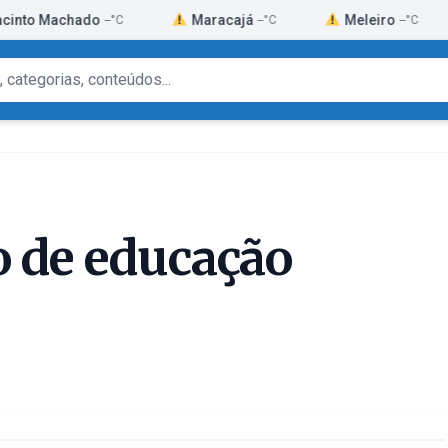
achado
Maracajá
Meleiro
Mo
--°C
--°C
--°C
o de educação