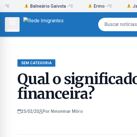
Skip
Balneário Gaivota
Ermo
Jacinto M
--°C
--°C
to
content
MENU
SEM CATEGORIA
Qual o significad
financeira?
25/02/20
Por Ninonmar Môro