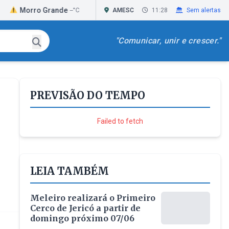
rro Grande
Passo de Torres
Praia Grand
--°C
AMESC
--°C
11:28
Sem alertas
"Comunicar, unir e crescer."
PREVISÃO DO TEMPO
Failed to fetch
LEIA TAMBÉM
Meleiro realizará o Primeiro
Cerco de Jericó a partir de
domingo próximo 07/06