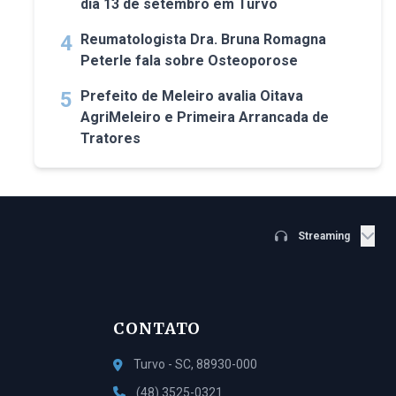
dia 13 de setembro em Turvo
4
Reumatologista Dra. Bruna Romagna
Peterle fala sobre Osteoporose
5
Prefeito de Meleiro avalia Oitava
AgriMeleiro e Primeira Arrancada de
Tratores
Streaming
CONTATO
Turvo - SC, 88930-000
(48) 3525-0321