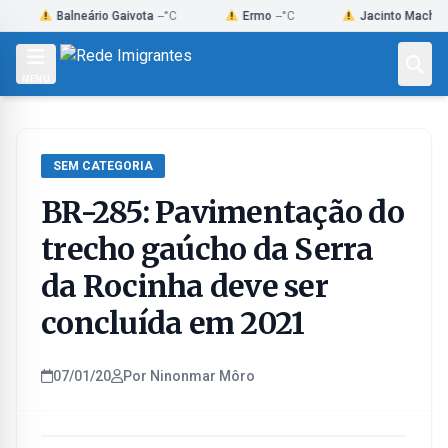
Skip
Balneário Gaivota
--°C
Ermo
--°C
Jacinto Machado
--°C
to
content
MENU
SEM CATEGORIA
BR-285: Pavimentação do
trecho gaúcho da Serra
da Rocinha deve ser
concluída em 2021
07/01/20
Por Ninonmar Môro