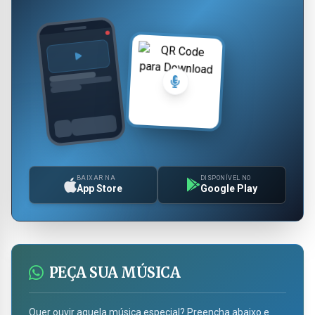
BAIXAR NA
DISPONÍVEL NO
App Store
Google Play
PEÇA SUA MÚSICA
Quer ouvir aquela música especial? Preencha abaixo e