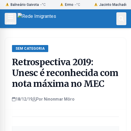
Skip
Balneário Gaivota
--°C
Ermo
--°C
Jacinto Machado
--°C
to
content
MENU
SEM CATEGORIA
Retrospectiva 2019:
Unesc é reconhecida com
nota máxima no MEC
18/12/19
Por Ninonmar Môro