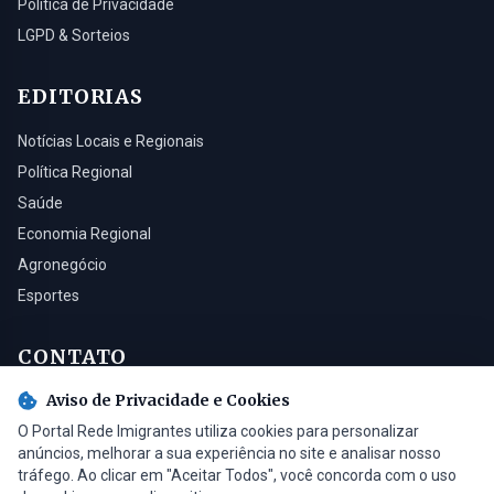
Política de Privacidade
LGPD & Sorteios
EDITORIAS
Notícias Locais e Regionais
Política Regional
Saúde
Economia Regional
Agronegócio
Esportes
CONTATO
Aviso de Privacidade e Cookies
Turvo - SC, 88930-000
O Portal Rede Imigrantes utiliza cookies para personalizar
(48) 3525-0321
anúncios, melhorar a sua experiência no site e analisar nosso
contato@radioimigrantes.com.br
tráfego. Ao clicar em "Aceitar Todos", você concorda com o uso