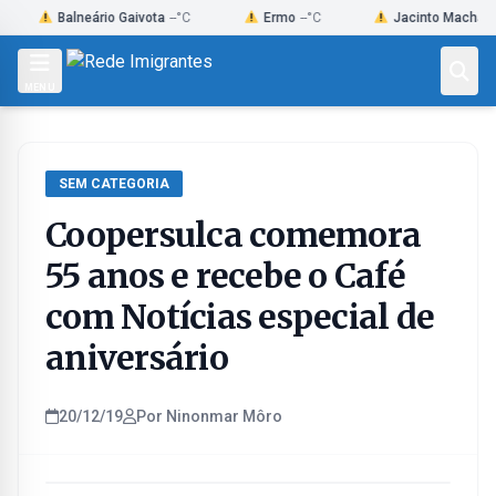
Skip
Balneário Gaivota
--°C
Ermo
--°C
Jacinto Machado
--°C
to
content
MENU
SEM CATEGORIA
Coopersulca comemora
55 anos e recebe o Café
com Notícias especial de
aniversário
20/12/19
Por Ninonmar Môro