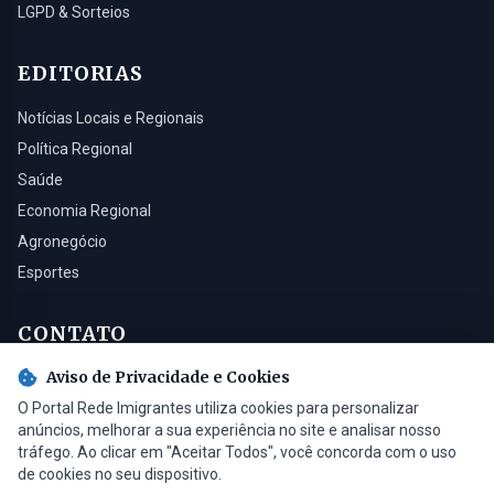
LGPD & Sorteios
EDITORIAS
Notícias Locais e Regionais
Política Regional
Saúde
Economia Regional
Agronegócio
Esportes
CONTATO
Aviso de Privacidade e Cookies
Turvo - SC, 88930-000
O Portal Rede Imigrantes utiliza cookies para personalizar
(48) 3525-0321
anúncios, melhorar a sua experiência no site e analisar nosso
contato@radioimigrantes.com.br
tráfego. Ao clicar em "Aceitar Todos", você concorda com o uso
de cookies no seu dispositivo.