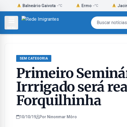
Skip
Balneário Gaivota
Ermo
Jacinto Mac
--°C
--°C
to
content
MENU
SEM CATEGORIA
Primeiro Seminár
Irrrigado será r
Forquilhinha
10/10/19
Por Ninonmar Môro