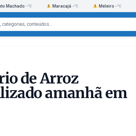
hado
Maracajá
Meleiro
Morr
--°C
--°C
--°C
io de Arroz
ealizado amanhã em