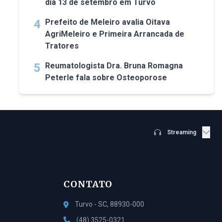
dia 13 de setembro em Turvo
4
Prefeito de Meleiro avalia Oitava
AgriMeleiro e Primeira Arrancada de
Tratores
5
Reumatologista Dra. Bruna Romagna
Peterle fala sobre Osteoporose
Streaming
CONTATO
Turvo - SC, 88930-000
(48) 3525-0321