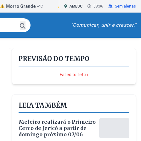
o Grande
Passo de Torres
Praia Grande
--°C
AMESC
--°C
08:06
Sem alertas
--
"Comunicar, unir e crescer."
PREVISÃO DO TEMPO
Failed to fetch
LEIA TAMBÉM
Meleiro realizará o Primeiro
Cerco de Jericó a partir de
domingo próximo 07/06