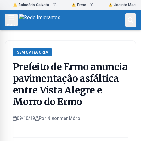
Skip
Balneário Gaivota
--°C
Ermo
--°C
Jacinto Machado
--°C
to
content
MENU
SEM CATEGORIA
Prefeito de Ermo anuncia
pavimentação asfáltica
entre Vista Alegre e
Morro do Ermo
09/10/19
Por Ninonmar Môro