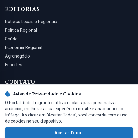
EDITORIAS
Notícias Locais e Regionais
Política Regional
Saúde
Economia Regional
Agronegócio
Esportes
CONTATO
Aviso de Privacidade e Cookies
Turvo - SC, 88930-000
O Portal Rede Imigrantes utiliza cookies para personalizar
(48) 3525-0321
anúncios, melhorar a sua experiência no site e analisar nosso
contato@radioimigrantes.com.br
tráfego. Ao clicar em "Aceitar Todos", você concorda com o uso
de cookies no seu dispositivo.
Aceitar Todos
© 2026 Rádio Imigrantes de Turvo LTDA. Todos os direitos reservados.