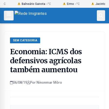
Skip
Balneário Gaivota
--°C
Ermo
--°C
Jacinto Machad
to
content
MENU
SEM CATEGORIA
Economia: ICMS dos
defensivos agrícolas
também aumentou
06/08/19
Por Ninonmar Môro