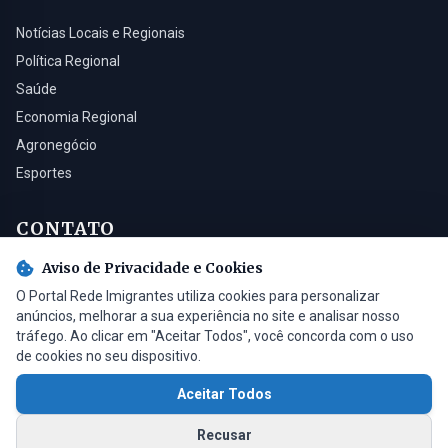
Notícias Locais e Regionais
Política Regional
Saúde
Economia Regional
Agronegócio
Esportes
CONTATO
Aviso de Privacidade e Cookies
Turvo - SC, 88930-000
O Portal Rede Imigrantes utiliza cookies para personalizar
(48) 3525-0321
anúncios, melhorar a sua experiência no site e analisar nosso
contato@radioimigrantes.com.br
tráfego. Ao clicar em "Aceitar Todos", você concorda com o uso
de cookies no seu dispositivo.
Aceitar Todos
© 2026 Rádio Imigrantes de Turvo LTDA. Todos os direitos reservados.
Recusar
Feito com
por
Saimon Bardini
v1.4.2