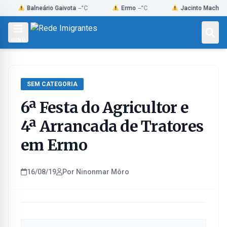
Skip
Balneário Gaivota
--°C
Ermo
--°C
Jacinto Machado
--°C
to
content
MENU
SEM CATEGORIA
6ª Festa do Agricultor e
4ª Arrancada de Tratores
em Ermo
16/08/19
Por Ninonmar Môro