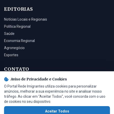
EDITORIAS
Notícias Locais e Regionais
Política Regional
Saúde
Economia Regional
Agronegócio
Esportes
CONTATO
Aviso de Privacidade e Cookies
Turvo - SC, 88930-000
O Portal Rede Imigrantes utiliza cookies para personalizar
(48) 3525-0321
anúncios, melhorar a sua experiência no site e analisar nosso
contato@radioimigrantes.com.br
tráfego. Ao clicar em "Aceitar Todos", você concorda com o uso
de cookies no seu dispositivo.
Aceitar Todos