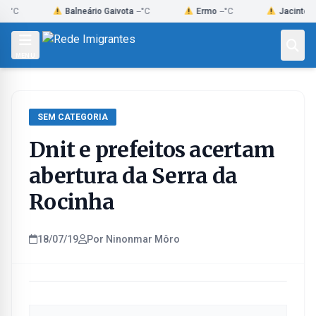
Skip
Balneário Gaivota
--°C
Ermo
--°C
Jacinto Macha
to
content
MENU
SEM CATEGORIA
Dnit e prefeitos acertam
abertura da Serra da
Rocinha
18/07/19
Por Ninonmar Môro