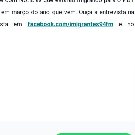
afé com Notícias que estarão migrando para o PDT
ta em março do ano que vem. Ouça a entrevista na
ssista em
facebook.com/imigrantes94fm
e no