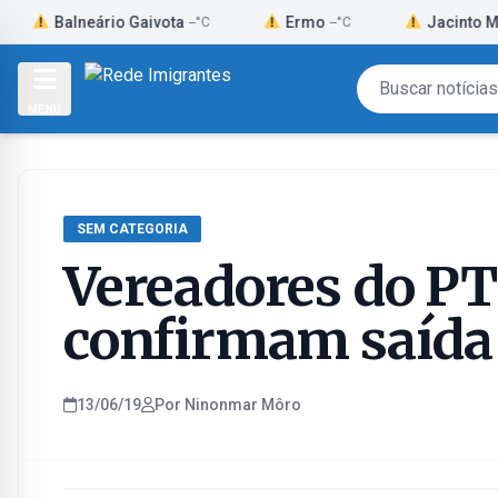
Skip
alneário Gaivota
Ermo
Jacinto Machado
--°C
--°C
-
to
content
MENU
SEM CATEGORIA
Vereadores do P
confirmam saída 
13/06/19
Por Ninonmar Môro