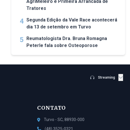
AgriMeleiro e Primeira Arrancada de
Tratores
4
Segunda Edição da Vale Race acontecerá
dia 13 de setembro em Turvo
5
Reumatologista Dra. Bruna Romagna
Peterle fala sobre Osteoporose
Streaming
CONTATO
Turvo - SC, 88930-000
(48) 3525-0321