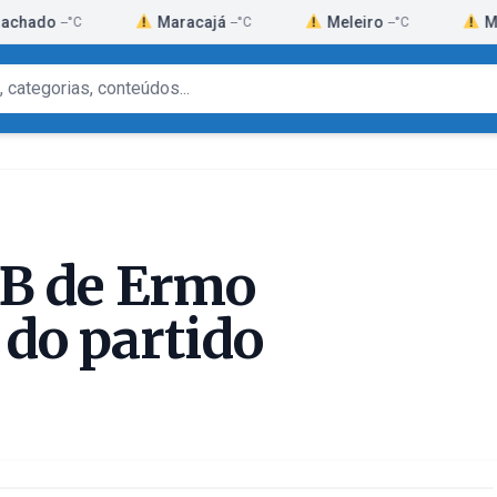
Maracajá
Meleiro
Morro Gra
-°C
--°C
--°C
TB de Ermo
do partido