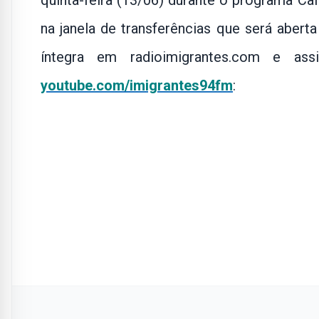
quinta-feira (13/06) durante o programa C
na janela de transferências que será aber
íntegra em radioimigrantes.com e a
youtube.com/imigrantes94fm
: