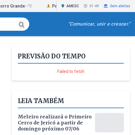
nde
Passo de Torres
Praia Grande
--°C
AMESC
--°C
01:49
Sem alertas
--°C
"Comunicar, unir e crescer."
PREVISÃO DO TEMPO
Failed to fetch
LEIA TAMBÉM
Meleiro realizará o Primeiro
Cerco de Jericó a partir de
domingo próximo 07/06