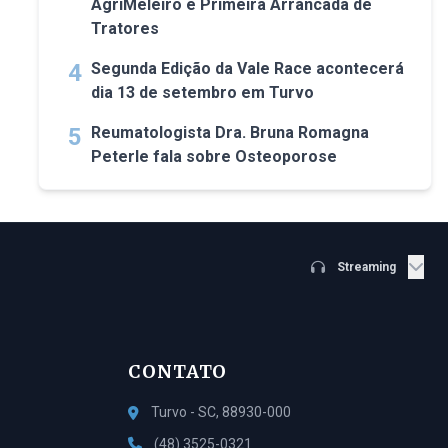
AgriMeleiro e Primeira Arrancada de
Tratores
4
Segunda Edição da Vale Race acontecerá
dia 13 de setembro em Turvo
5
Reumatologista Dra. Bruna Romagna
Peterle fala sobre Osteoporose
Streaming
CONTATO
Turvo - SC, 88930-000
(48) 3525-0321