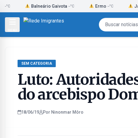
Skip
Balneário Gaivota
Ermo
Jacinto Ma
--°C
--°C
to
content
MENU
SEM CATEGORIA
Luto: Autoridad
do arcebispo Do
18/06/19
Por Ninonmar Môro