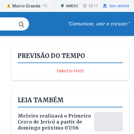
ro Grande
Passo de Torres
Praia Grande
--°C
AMESC
--°C
02:17
Sem alertas
"Comunicar, unir e crescer."
PREVISÃO DO TEMPO
Failed to fetch
LEIA TAMBÉM
Meleiro realizará o Primeiro
Cerco de Jericó a partir de
domingo próximo 07/06