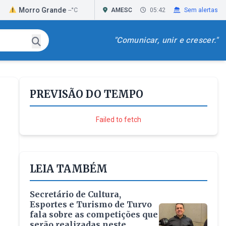
o Grande
Passo de Torres
Praia Grande
--°C
AMESC
--°C
05:42
Sem alertas
"Comunicar, unir e crescer."
PREVISÃO DO TEMPO
Failed to fetch
LEIA TAMBÉM
Secretário de Cultura,
Esportes e Turismo de Turvo
fala sobre as competições que
serão realizadas neste