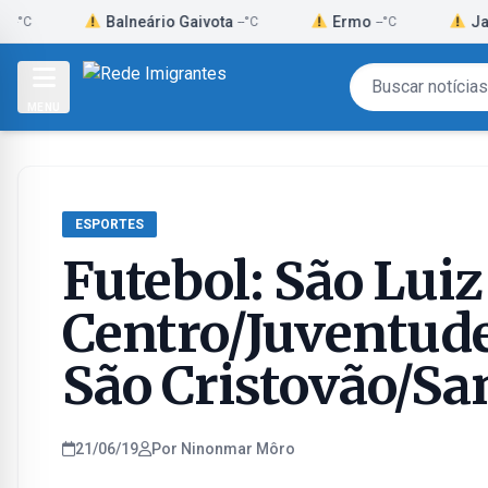
Skip
Balneário Gaivota
Ermo
Jacinto Mac
--°C
--°C
to
content
MENU
ESPORTES
Futebol: São Luiz
Centro/Juventude
São Cristovão/Sa
21/06/19
Por Ninonmar Môro