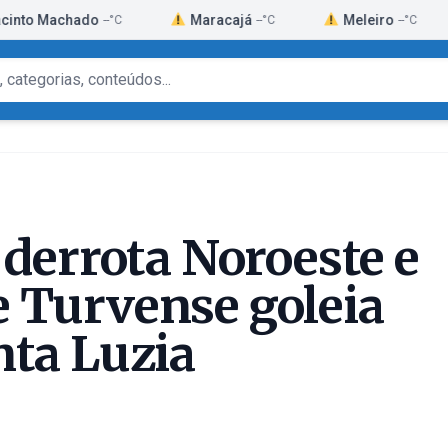
hado
Maracajá
Meleiro
Morr
--°C
--°C
--°C
 derrota Noroeste e
 Turvense goleia
nta Luzia