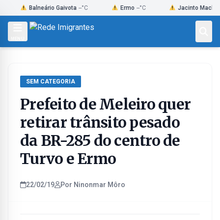
Skip
Balneário Gaivota
--°C
Ermo
--°C
Jacinto Machado
--°C
to
content
MENU
SEM CATEGORIA
Prefeito de Meleiro quer
retirar trânsito pesado
da BR-285 do centro de
Turvo e Ermo
22/02/19
Por Ninonmar Môro