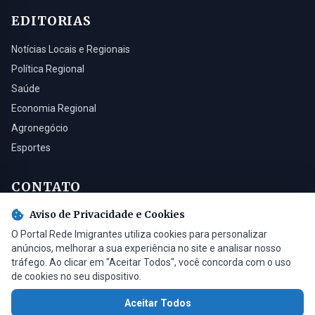
EDITORIAS
Notícias Locais e Regionais
Política Regional
Saúde
Economia Regional
Agronegócio
Esportes
CONTATO
Aviso de Privacidade e Cookies
Turvo - SC, 88930-000
O Portal Rede Imigrantes utiliza cookies para personalizar
(48) 3525-0321
anúncios, melhorar a sua experiência no site e analisar nosso
contato@radioimigrantes.com.br
tráfego. Ao clicar em "Aceitar Todos", você concorda com o uso
de cookies no seu dispositivo.
Aceitar Todos
© 2026 Rádio Imigrantes de Turvo LTDA. Todos os direitos reservados.