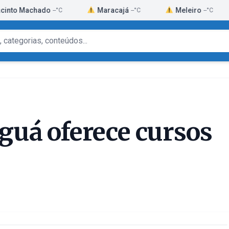
chado
Maracajá
Meleiro
Mor
--°C
--°C
--°C
uá oferece cursos