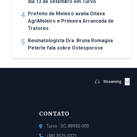
dia 13 de setembro em Turvo
4
Prefeito de Meleiro avalia Oitava
AgriMeleiro e Primeira Arrancada de
Tratores
5
Reumatologista Dra. Bruna Romagna
Peterle fala sobre Osteoporose
Streaming
CONTATO
Turvo - SC, 88930-000
(48) 3525-0321