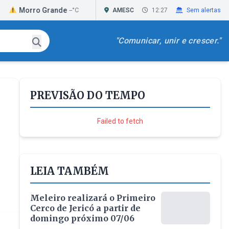
ro Grande
Passo de Torres
Praia Grande
--°C
AMESC
--°C
12:27
Sem alertas
"Comunicar, unir e crescer."
PREVISÃO DO TEMPO
Failed to fetch
LEIA TAMBÉM
Meleiro realizará o Primeiro
Cerco de Jericó a partir de
domingo próximo 07/06