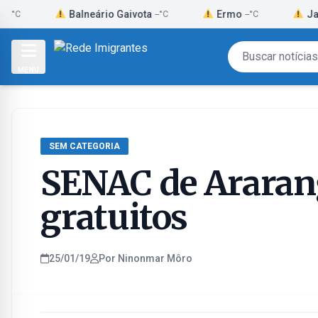
Skip
Balneário Gaivota
Ermo
Jacinto Ma
--°C
--°C
to
content
MENU
SEM CATEGORIA
SENAC de Ararang
gratuitos
25/01/19
Por Ninonmar Môro