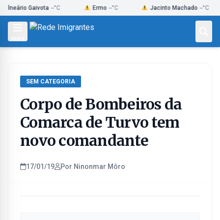
Skip
rio Gaivota
--°C
Ermo
--°C
Jacinto Machado
--°C
to
content
MENU
SEM CATEGORIA
Corpo de Bombeiros da
Comarca de Turvo tem
novo comandante
17/01/19
Por Ninonmar Môro