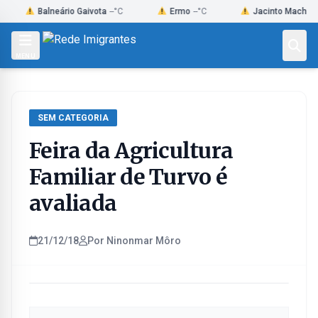
Skip
Balneário Gaivota
--°C
Ermo
--°C
Jacinto Machado
--°C
to
content
MENU
SEM CATEGORIA
Feira da Agricultura
Familiar de Turvo é
avaliada
21/12/18
Por Ninonmar Môro