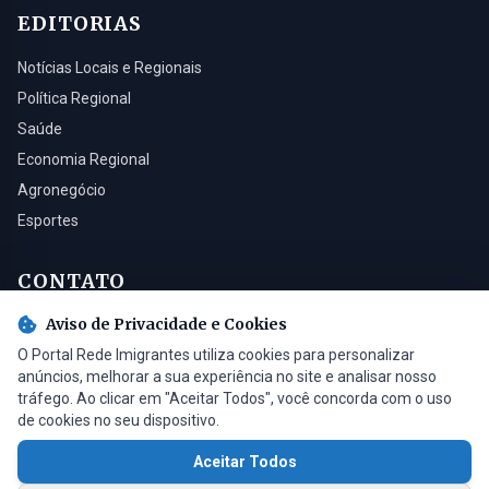
EDITORIAS
Notícias Locais e Regionais
Política Regional
Saúde
Economia Regional
Agronegócio
Esportes
CONTATO
Aviso de Privacidade e Cookies
Turvo - SC, 88930-000
O Portal Rede Imigrantes utiliza cookies para personalizar
(48) 3525-0321
anúncios, melhorar a sua experiência no site e analisar nosso
contato@radioimigrantes.com.br
tráfego. Ao clicar em "Aceitar Todos", você concorda com o uso
de cookies no seu dispositivo.
Aceitar Todos
© 2026 Rádio Imigrantes de Turvo LTDA. Todos os direitos reservados.