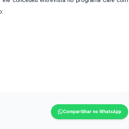
 ) ele concedeu entrevista no programa Café com
o:
Compartilhar no WhatsApp