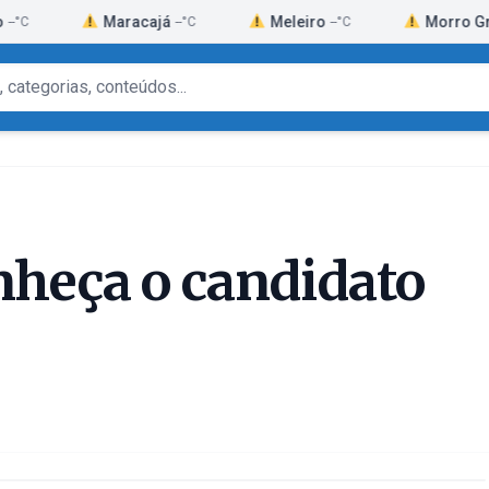
Maracajá
Meleiro
Morro Grande
--°C
--°C
--°
nheça o candidato