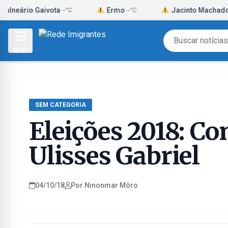
Skip
o Gaivota
Ermo
Jacinto Machado
--°C
--°C
--°C
to
content
MENU
SEM CATEGORIA
Eleições 2018: Co
Ulisses Gabriel
04/10/18
Por Ninonmar Môro