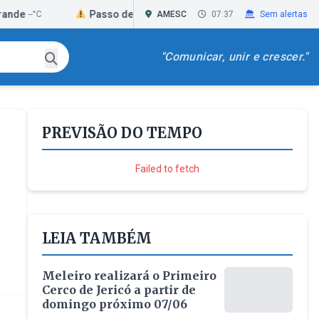
Passo de Torres
Praia Grande
C
--°C
AMESC
07:37
--°C
Sem alertas
"Comunicar, unir e crescer."
PREVISÃO DO TEMPO
Failed to fetch
LEIA TAMBÉM
Meleiro realizará o Primeiro
Cerco de Jericó a partir de
domingo próximo 07/06