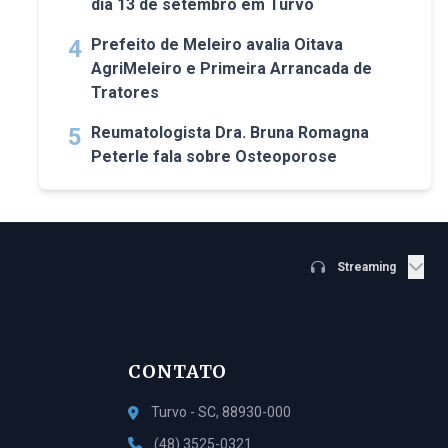
dia 13 de setembro em Turvo
4
Prefeito de Meleiro avalia Oitava
AgriMeleiro e Primeira Arrancada de
Tratores
5
Reumatologista Dra. Bruna Romagna
Peterle fala sobre Osteoporose
Streaming
CONTATO
Turvo - SC, 88930-000
(48) 3525-0321