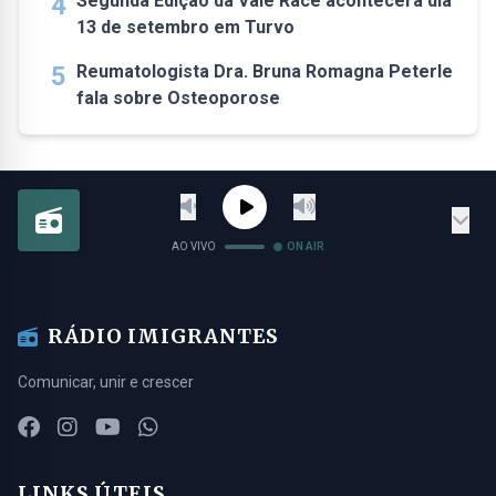
4
Segunda Edição da Vale Race acontecerá dia
13 de setembro em Turvo
5
Reumatologista Dra. Bruna Romagna Peterle
fala sobre Osteoporose
AO VIVO
ON AIR
RÁDIO IMIGRANTES
Comunicar, unir e crescer
LINKS ÚTEIS