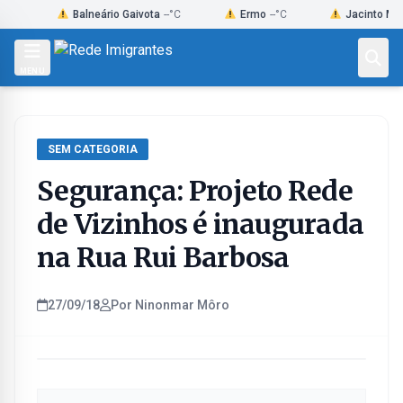
Skip
Balneário Gaivota
--°C
Ermo
--°C
Jacinto Machado
to
content
MENU
SEM CATEGORIA
Segurança: Projeto Rede
de Vizinhos é inaugurada
na Rua Rui Barbosa
27/09/18
Por Ninonmar Môro