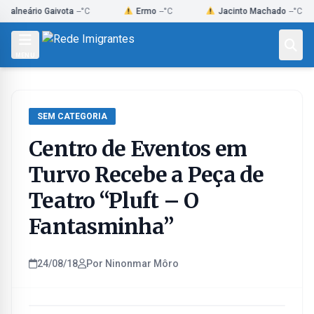
Skip
ário Gaivota
--°C
Ermo
--°C
Jacinto Machado
--°C
to
content
MENU
SEM CATEGORIA
Centro de Eventos em
Turvo Recebe a Peça de
Teatro “Pluft – O
Fantasminha”
24/08/18
Por Ninonmar Môro