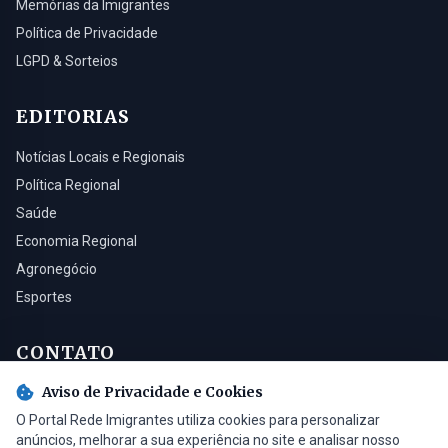
Memórias da Imigrantes
Política de Privacidade
LGPD & Sorteios
EDITORIAS
Notícias Locais e Regionais
Política Regional
Saúde
Economia Regional
Agronegócio
Esportes
CONTATO
Aviso de Privacidade e Cookies
Turvo - SC, 88930-000
O Portal Rede Imigrantes utiliza cookies para personalizar
(48) 3525-0321
anúncios, melhorar a sua experiência no site e analisar nosso