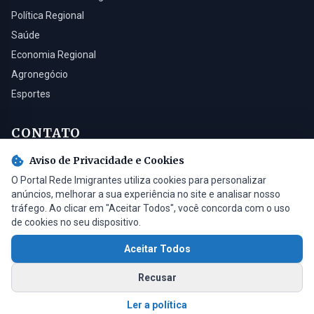
Política Regional
Saúde
Economia Regional
Agronegócio
Esportes
CONTATO
Aviso de Privacidade e Cookies
Turvo - SC, 88930-000
O Portal Rede Imigrantes utiliza cookies para personalizar
(48) 3525-0321
anúncios, melhorar a sua experiência no site e analisar nosso
contato@radioimigrantes.com.br
tráfego. Ao clicar em "Aceitar Todos", você concorda com o uso
de cookies no seu dispositivo.
Aceitar Todos
© 2026 Rádio Imigrantes de Turvo LTDA. Todos os direitos reservados.
Recusar
Feito com
por
Saimon Bardini
v1.4.2
Ler a política