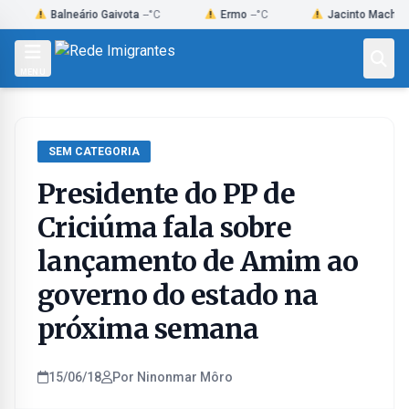
Skip
Balneário Gaivota
--°C
Ermo
--°C
Jacinto Machado
--°C
to
content
MENU
SEM CATEGORIA
Presidente do PP de
Criciúma fala sobre
lançamento de Amim ao
governo do estado na
próxima semana
15/06/18
Por Ninonmar Môro