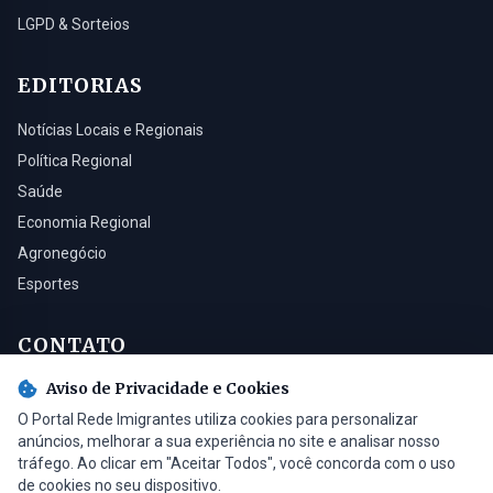
LGPD & Sorteios
EDITORIAS
Notícias Locais e Regionais
Política Regional
Saúde
Economia Regional
Agronegócio
Esportes
CONTATO
Aviso de Privacidade e Cookies
Turvo - SC, 88930-000
O Portal Rede Imigrantes utiliza cookies para personalizar
(48) 3525-0321
anúncios, melhorar a sua experiência no site e analisar nosso
contato@radioimigrantes.com.br
tráfego. Ao clicar em "Aceitar Todos", você concorda com o uso
de cookies no seu dispositivo.