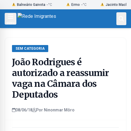
Skip
Balneário Gaivota
--°C
Ermo
--°C
Jacinto Machado
--°C
to
content
MENU
SEM CATEGORIA
João Rodrigues é
autorizado a reassumir
vaga na Câmara dos
Deputados
08/06/18
Por Ninonmar Môro