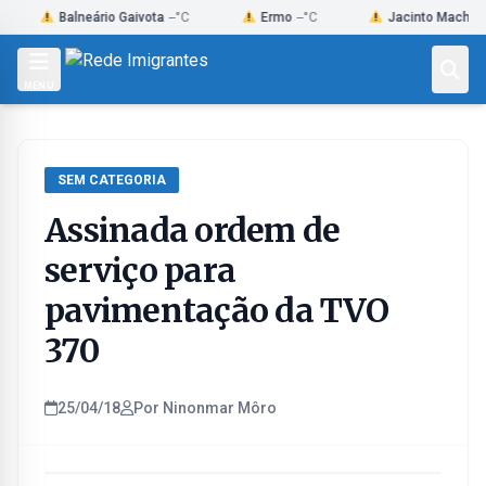
Skip
Balneário Gaivota
--°C
Ermo
--°C
Jacinto Machado
--°C
to
content
MENU
SEM CATEGORIA
Assinada ordem de
serviço para
pavimentação da TVO
370
25/04/18
Por Ninonmar Môro