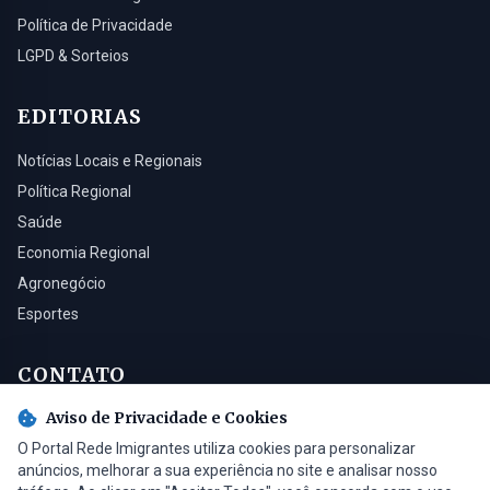
Política de Privacidade
LGPD & Sorteios
EDITORIAS
Notícias Locais e Regionais
Política Regional
Saúde
Economia Regional
Agronegócio
Esportes
CONTATO
Aviso de Privacidade e Cookies
Turvo - SC, 88930-000
O Portal Rede Imigrantes utiliza cookies para personalizar
(48) 3525-0321
anúncios, melhorar a sua experiência no site e analisar nosso
contato@radioimigrantes.com.br