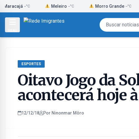
Skip
já
Meleiro
Morro Grande
Pa
--°C
--°C
--°C
to
content
MENU
ESPORTES
Oitavo Jogo da So
acontecerá hoje à
12/12/18
Por Ninonmar Môro