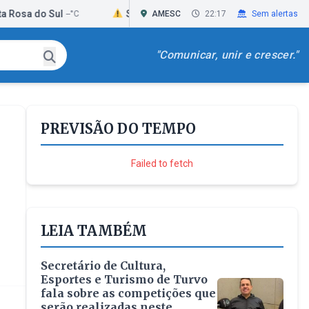
o Sul
São João do Sul
Sombrio
--°C
AMESC
--°C
22:17
Sem alertas
--°C
"Comunicar, unir e crescer."
PREVISÃO DO TEMPO
Failed to fetch
LEIA TAMBÉM
Secretário de Cultura,
Esportes e Turismo de Turvo
fala sobre as competições que
serão realizadas neste