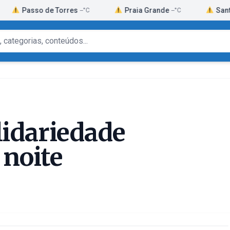
sso de Torres
Praia Grande
Santa Rosa d
--°C
--°C
lidariedade
 noite