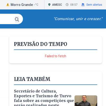
rro Grande
Passo de Torres
Praia Grand
--°C
AMESC
--°C
08:57
Sem alertas
"Comunicar, unir e crescer."
PREVISÃO DO TEMPO
Failed to fetch
LEIA TAMBÉM
Secretário de Cultura,
Esportes e Turismo de Turvo
fala sobre as competições que
serão realizadas neste