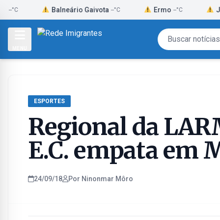
Skip
Balneário Gaivota
Ermo
Jacinto M
--°C
--°C
to
content
MENU
ESPORTES
Regional da LARM
E.C. empata em M
24/09/18
Por Ninonmar Môro