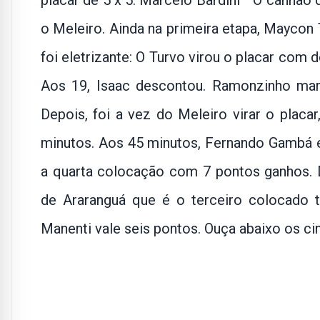
placar de 5 x 5. Marcelo Bardini ” O canhão
o Meleiro. Ainda na primeira etapa, Mayco
foi eletrizante: O Turvo virou o placar com
Aos 19, Isaac descontou. Ramonzinho mar
Depois, foi a vez do Meleiro virar o plac
minutos. Aos 45 minutos, Fernando Gambá e
a quarta colocação com 7 pontos ganhos.
de Araranguá que é o terceiro colocado
Manenti vale seis pontos. Ouça abaixo os ci