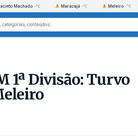
achado
Maracajá
Meleiro
Mo
--°C
--°C
--°C
 1ª Divisão: Turvo
eleiro